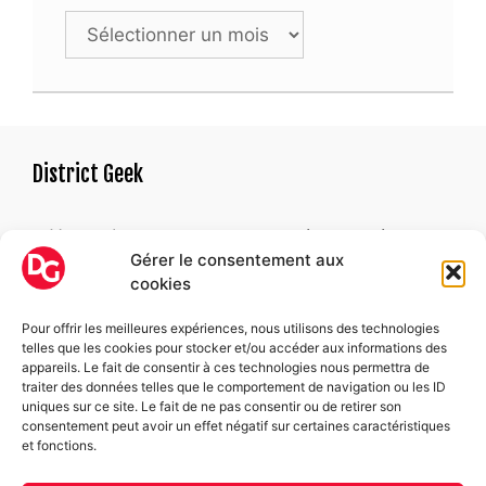
Archives
Geek
District Geek
« Un geek est une personne qui ne parvient pas
Gérer le consentement aux
à trouver une raison satisfaisante de devenir
cookies
adulte. »
Alexandre ASTIER
Pour offrir les meilleures expériences, nous utilisons des technologies
telles que les cookies pour stocker et/ou accéder aux informations des
appareils. Le fait de consentir à ces technologies nous permettra de
Suivez-nous
traiter des données telles que le comportement de navigation ou les ID
uniques sur ce site. Le fait de ne pas consentir ou de retirer son
consentement peut avoir un effet négatif sur certaines caractéristiques
Facebook
et fonctions.
Instagram