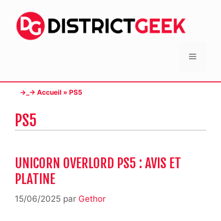
Aller
au
contenu
Menu
→_→
Accueil
»
PS5
PS5
UNICORN OVERLORD PS5 : AVIS ET
PLATINE
15/06/2025
par
Gethor