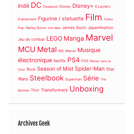
DC
indé
Disney+
Disney
E.Leclerc
Deadpool
Film
Figurine / statuette
Evénement
Funko
James Gunn
Japanimation
Harley Quinn
Pop
Iron Man
Marvel
Manga
LEGO
Jeu de combat
MCU
Metal
Musique
MS. Marvel
PS4
électronique
Netflix
PS5
Retour vers le
Spider-Man
Season of Mist
Star
Rock
futur
Steelbook
Série
Wars
Superman
The
Unboxing
Transformers
Thor
Batman
Archives Geek