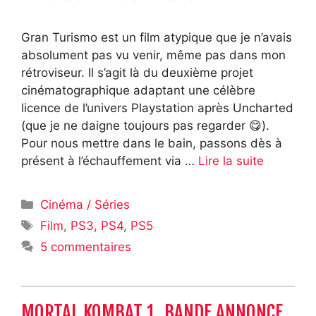
Gran Turismo est un film atypique que je n’avais
absolument pas vu venir, même pas dans mon
rétroviseur. Il s’agit là du deuxième projet
cinématographique adaptant une célèbre
licence de l’univers Playstation après Uncharted
(que je ne daigne toujours pas regarder 😋).
Pour nous mettre dans le bain, passons dès à
présent à l’échauffement via …
Lire la suite
Catégories
Cinéma / Séries
Étiquettes
Film
,
PS3
,
PS4
,
PS5
5 commentaires
MORTAL KOMBAT 1, BANDE ANNONCE