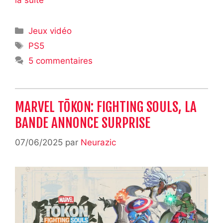
Catégories
Jeux vidéo
Étiquettes
PS5
5 commentaires
MARVEL TŌKON: FIGHTING SOULS, LA
BANDE ANNONCE SURPRISE
07/06/2025
par
Neurazic