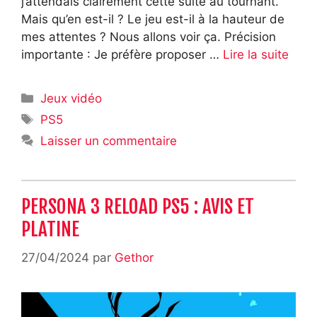
j’attendais clairement cette suite au tournant.
Mais qu’en est-il ? Le jeu est-il à la hauteur de
mes attentes ? Nous allons voir ça. Précision
importante : Je préfère proposer …
Lire la suite
Catégories
Jeux vidéo
Étiquettes
PS5
Laisser un commentaire
PERSONA 3 RELOAD PS5 : AVIS ET
PLATINE
27/04/2024
par
Gethor