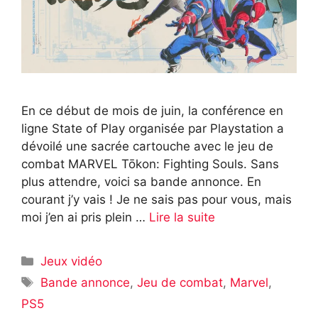
En ce début de mois de juin, la conférence en
ligne State of Play organisée par Playstation a
dévoilé une sacrée cartouche avec le jeu de
combat MARVEL Tōkon: Fighting Souls. Sans
plus attendre, voici sa bande annonce. En
courant j’y vais ! Je ne sais pas pour vous, mais
moi j’en ai pris plein …
Lire la suite
Catégories
Jeux vidéo
Étiquettes
Bande annonce
,
Jeu de combat
,
Marvel
,
PS5