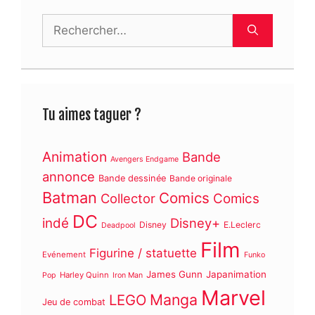
Rechercher :
Tu aimes taguer ?
Animation
Bande
Avengers Endgame
annonce
Bande dessinée
Bande originale
Batman
Comics
Collector
Comics
DC
indé
Disney+
Disney
E.Leclerc
Deadpool
Film
Figurine / statuette
Evénement
Funko
James Gunn
Japanimation
Harley Quinn
Pop
Iron Man
Marvel
Manga
LEGO
Jeu de combat