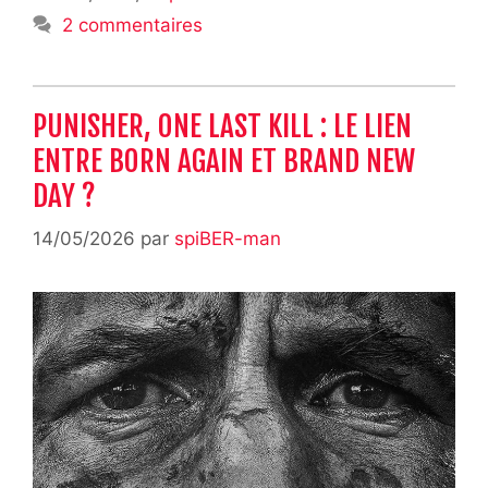
2 commentaires
PUNISHER, ONE LAST KILL : LE LIEN
ENTRE BORN AGAIN ET BRAND NEW
DAY ?
14/05/2026
par
spiBER-man