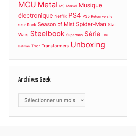
MCU
Metal
Musique
MS. Marvel
PS4
électronique
Netflix
PS5
Retour vers le
Spider-Man
Season of Mist
Star
Rock
futur
Steelbook
Série
Wars
Superman
The
Unboxing
Transformers
Thor
Batman
Archives Geek
Archives
Geek