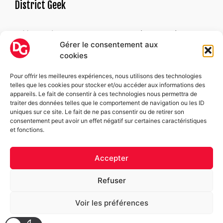
District Geek
« Un geek est une personne qui ne parvient pas
Gérer le consentement aux
à trouver une raison satisfaisante de devenir
cookies
adulte. »
Alexandre ASTIER
Pour offrir les meilleures expériences, nous utilisons des technologies
telles que les cookies pour stocker et/ou accéder aux informations des
appareils. Le fait de consentir à ces technologies nous permettra de
Suivez-nous
traiter des données telles que le comportement de navigation ou les ID
uniques sur ce site. Le fait de ne pas consentir ou de retirer son
consentement peut avoir un effet négatif sur certaines caractéristiques
Facebook
et fonctions.
Instagram
Accepter
Refuser
Copyright © 2026 District Geek. Tous droits réservés.
Voir les préférences
|
Politique de confidentialité
|
Politique de cookies