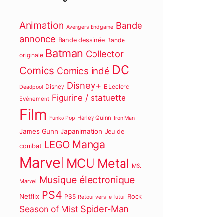
Animation
Bande
Avengers Endgame
annonce
Bande dessinée
Bande
Batman
Collector
originale
DC
Comics
Comics indé
Disney+
Disney
E.Leclerc
Deadpool
Figurine / statuette
Evénement
Film
Harley Quinn
Funko Pop
Iron Man
James Gunn
Japanimation
Jeu de
Manga
LEGO
combat
Marvel
MCU
Metal
MS.
Musique électronique
Marvel
PS4
Netflix
PS5
Rock
Retour vers le futur
Spider-Man
Season of Mist