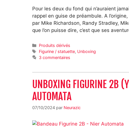
Pour les deux du fond qui n’auraient jama
rappel en guise de préambule. A l’origin
par Mike Richardson, Randy Stradley, Mi
que l’on puisse dire, c’est que ses avent
Catégories
Produits dérivés
Étiquettes
Figurine / statuette
,
Unboxing
3 commentaires
UNBOXING FIGURINE 2B (Y
AUTOMATA
07/10/2024
par
Neurazic