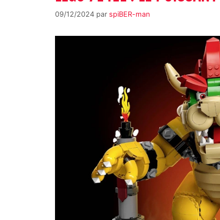
09/12/2024
par
spiBER-man