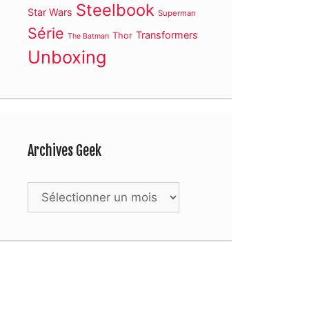
Steelbook
Star Wars
Superman
Série
Transformers
Thor
The Batman
Unboxing
Archives Geek
Archives
Geek