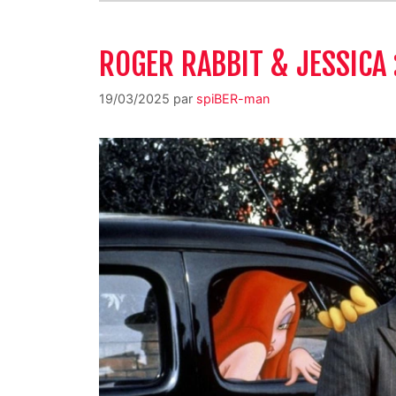
ROGER RABBIT & JESSICA 
19/03/2025
par
spiBER-man