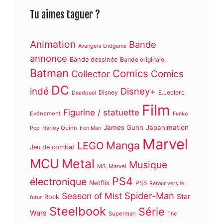
Tu aimes taguer ?
Animation
Bande
Avengers Endgame
annonce
Bande dessinée
Bande originale
Batman
Comics
Collector
Comics
DC
indé
Disney+
Disney
E.Leclerc
Deadpool
Film
Figurine / statuette
Evénement
Funko
James Gunn
Japanimation
Harley Quinn
Pop
Iron Man
Marvel
Manga
LEGO
Jeu de combat
MCU
Metal
Musique
MS. Marvel
PS4
électronique
Netflix
PS5
Retour vers le
Spider-Man
Season of Mist
Star
Rock
futur
Steelbook
Série
Wars
Superman
The