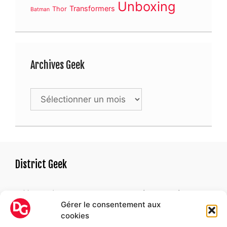
Unboxing
Transformers
Thor
Batman
Archives Geek
Archives
Geek
District Geek
« Un geek est une personne qui ne parvient pas
Gérer le consentement aux
à trouver une raison satisfaisante de devenir
cookies
adulte. »