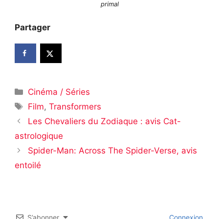
primal
Partager
Catégories
Cinéma / Séries
Étiquettes
Film
,
Transformers
Les Chevaliers du Zodiaque : avis Cat-
astrologique
Spider-Man: Across The Spider-Verse, avis
entoilé
S’abonner
Connexion