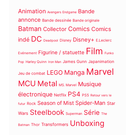
Animation
Bande
Avengers Endgame
annonce
Bande dessinée
Bande originale
Batman
Comics
Collector
Comics
DC
indé
Disney+
Disney
E.Leclerc
Deadpool
Film
Figurine / statuette
Evénement
Funko
James Gunn
Japanimation
Harley Quinn
Pop
Iron Man
Marvel
Manga
LEGO
Jeu de combat
MCU
Metal
Musique
MS. Marvel
PS4
électronique
Netflix
PS5
Retour vers le
Spider-Man
Season of Mist
Star
Rock
futur
Steelbook
Série
Wars
Superman
The
Unboxing
Transformers
Thor
Batman