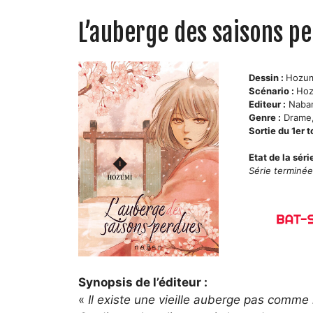
L’auberge des saisons p
Dessin :
Hozu
Scénario :
Hoz
Editeur :
Naba
Genre :
Drame,
Sortie du 1er 
Etat de la séri
Série terminé
Synopsis de l’éditeur :
«
Il existe une vieille auberge pas comme l