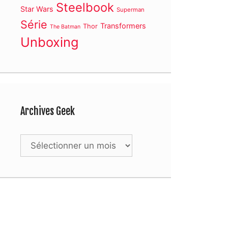
Steelbook
Star Wars
Superman
Série
Transformers
Thor
The Batman
Unboxing
Archives Geek
Archives
Geek