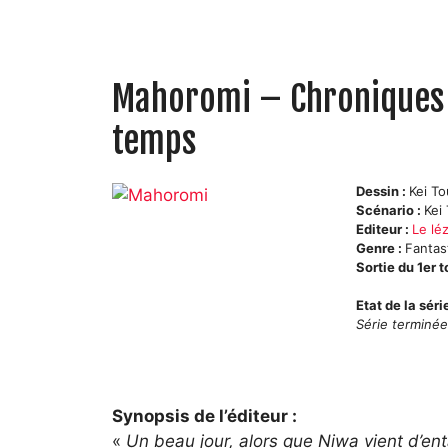
Mahoromi – Chroniques a
temps
Dessin :
Kei T
Scénario :
Kei
Editeur :
Le lé
Genre :
Fantas
Sortie du 1er 
Etat de la séri
Série terminé
Synopsis de l’éditeur :
«
Un beau jour, alors que Niwa vient d’en