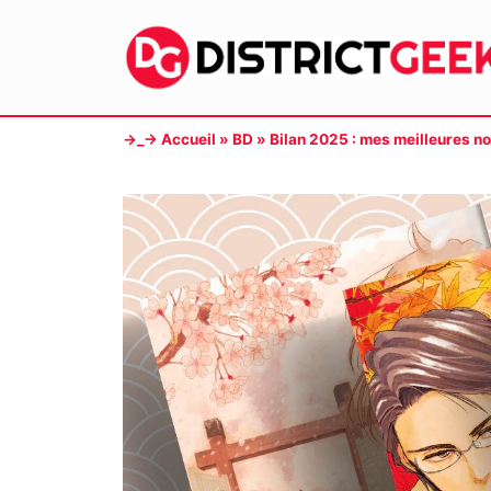
Aller
au
contenu
→_→
Accueil
»
BD
»
Bilan 2025 : mes meilleures 