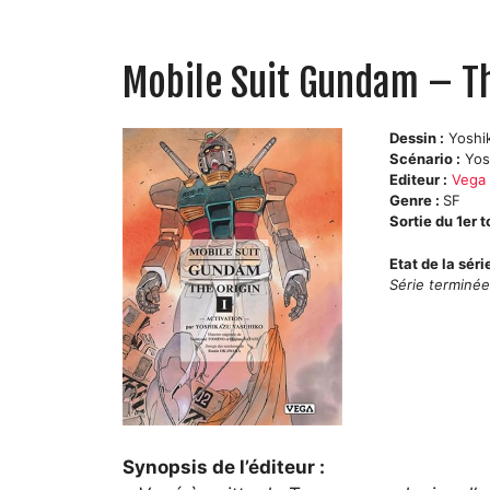
Mobile Suit Gundam – Th
Dessin :
Yoshi
Scénario :
Yos
Editeur :
Vega
Genre :
SF
Sortie du 1er 
Etat de la séri
Série terminé
Synopsis de l’éditeur :