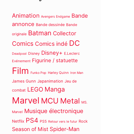
Animation
Bande
Avengers Endgame
annonce
Bande dessinée
Bande
Batman
Collector
originale
DC
Comics
Comics indé
Disney+
Disney
E.Leclerc
Deadpool
Figurine / statuette
Evénement
Film
Harley Quinn
Funko Pop
Iron Man
James Gunn
Japanimation
Jeu de
Manga
LEGO
combat
Marvel
MCU
Metal
MS.
Musique électronique
Marvel
PS4
Netflix
PS5
Rock
Retour vers le futur
Spider-Man
Season of Mist