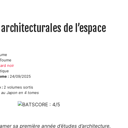
rchitecturales de l’espace
oume
 Toume
zard noir
tique
tome :
24/09/2025
e :
2 volumes sortis
e au Japon en 4 tomes
tamer sa première année d’études d’architecture,