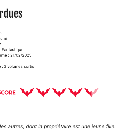
erdues
mi
umi
n
 Fantastique
tome :
21/02/2025
e :
3 volumes sortis
e
es autres, dont la propriétaire est une jeune fille.