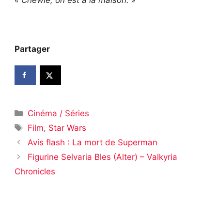
« Chewie, on est à la maison. »
Partager
Catégories
Cinéma / Séries
Étiquettes
Film
,
Star Wars
Avis flash : La mort de Superman
Figurine Selvaria Bles (Alter) – Valkyria
Chronicles