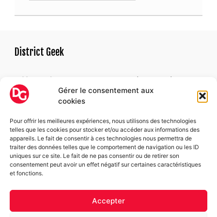
District Geek
« Un geek est une personne qui ne parvient pas
Gérer le consentement aux
à trouver une raison satisfaisante de devenir
cookies
adulte. »
Alexandre ASTIER
Pour offrir les meilleures expériences, nous utilisons des technologies
telles que les cookies pour stocker et/ou accéder aux informations des
appareils. Le fait de consentir à ces technologies nous permettra de
Suivez-nous
traiter des données telles que le comportement de navigation ou les ID
uniques sur ce site. Le fait de ne pas consentir ou de retirer son
consentement peut avoir un effet négatif sur certaines caractéristiques
Facebook
et fonctions.
Instagram
Accepter