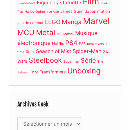
Film
Figurine / statuette
Evénement
Funko
James Gunn
Japanimation
Harley Quinn
Pop
Iron Man
Marvel
Manga
LEGO
Jeu de combat
MCU
Metal
Musique
MS. Marvel
PS4
électronique
Netflix
PS5
Retour vers le
Spider-Man
Season of Mist
Star
Rock
futur
Steelbook
Série
Wars
Superman
The
Unboxing
Transformers
Thor
Batman
Archives Geek
Archives
Geek